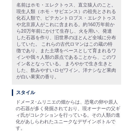
名前はホモ・エレクトゥス、直立猿人のこと。
現生人類（ホモ・サピエンス）の祖先とされる
お買い物を続ける
カートへ進む
化石人類で、ピテカントロプス・エレクトゥス
や北京原人がこれに含まれる。約160万年前か
ら20万年前にかけて生存し、火を用い、発達
した石器を作り、旧世界のほとんど全域に分布
していた。 これらの古代ロマンはこの蔵の特
徴であり、また土壌をベースとして育まれるワ
インや我々人類の原点であることから、このワ
イン名となっている。 まろやかで生き生きと
した、飲みやすいロゼワイン。洋ナシなど果肉
が白い果実の香り。
スタイル
ドメーヌ･ムリニエの畑からは、恐竜の卵や原人
の石器が多く発掘されており、現オーナーの父ギ
ィ氏がコレクションを行っている。その人類の進
化があしらわれたユニークなデザインボトルで
す。