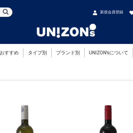
新規会員登録
おすすめ
タイプ別
ブランド別
UNIZON'sについて
赤ワイン
白ワイン
ロゼワイン
ドメーヌ・サン・ヴィクト
シャトー・ド・ランガラン
ドメーヌ・ド・ラルジョル
シャトー・マンスノーブル
ドマ・ガサック
ドメーヌ・ムリニエ
エステザルグ農業協同組合
ラン