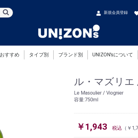
新規会員登録
おすすめ
タイプ別
ブランド別
UNIZON'sについて
赤ワイン
白ワイン
ロゼワイン
ドメーヌ・サン・ヴィクト
シャトー・ド・ランガラン
ドメーヌ・ド・ラルジョル
シャトー・マンスノーブル
ドマ・ガサック
ドメーヌ・ムリニエ
エステザルグ農業協同組合
ラン
ル・マズリエ 
Le Masoulier / Viognier
容量:750ml
￥1,943
税込
（￥1,