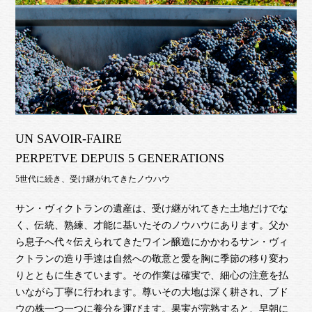
UN SAVOIR-FAIRE
PERPETVE DEPUIS 5 GENERATIONS
5世代に続き、受け継がれてきたノウハウ
サン・ヴィクトランの遺産は、受け継がれてきた土地だけでな
く、伝統、熟練、才能に基いたそのノウハウにあります。父か
ら息子へ代々伝えられてきたワイン醸造にかかわるサン・ヴィ
クトランの造り手達は自然への敬意と愛を胸に季節の移り変わ
りとともに生きています。その作業は確実で、細心の注意を払
いながら丁寧に行われます。尊いその大地は深く耕され、ブド
ウの株一つ一つに養分を運びます。果実が完熟すると、早朝に